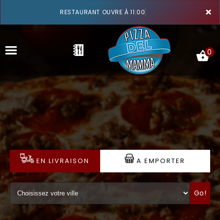
×
RESTAURANT OUVRE À 11:00
0
ACCUEIL
LA CARTE
VOTRE COMPTE
EN LIVRAISON
A EMPORTER
NOTRE RESTAURANT
Go!
VOS AVIS
MENTIONS LÉGALES