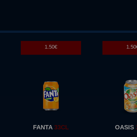
COCA
COLA LIGHT
COCA
COL
33CL
33C
1.50€
1.50
FANTA
33CL
OASIS