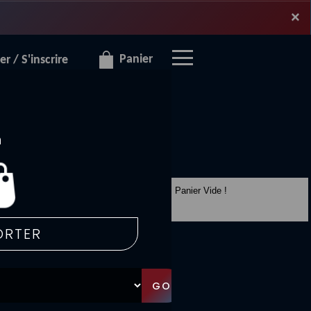
×
×
Panier
r / S'inscrire
Panier Vide !