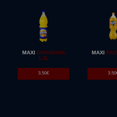
MAXI
ORANGINA
MAXI
FANT
1.5L
3.50€
3.50