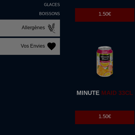
GLACES
1.50€
BOISSONS
Allergènes
Vos Envies
MINUTE
MAID 33CL
1.50€