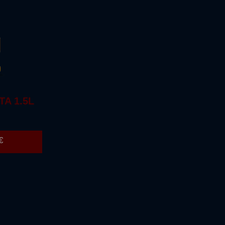
A 1.5L
€