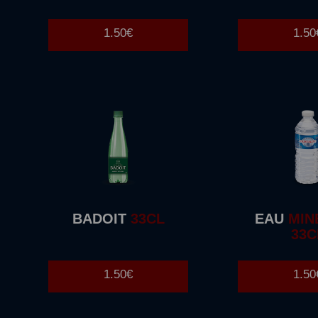
1.50€
1.50
BADOIT
33CL
EAU
MIN
33C
1.50€
1.50