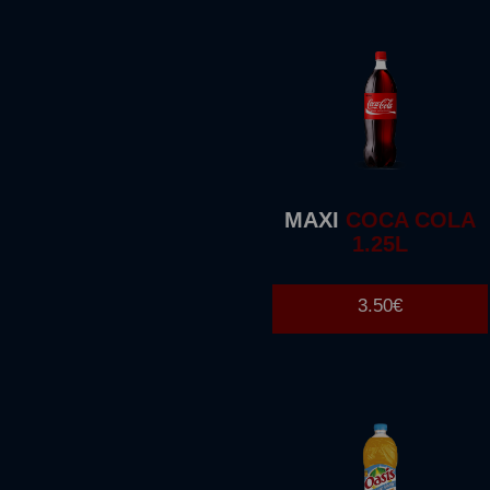
MAXI
COCA COLA
1.25L
3.50€