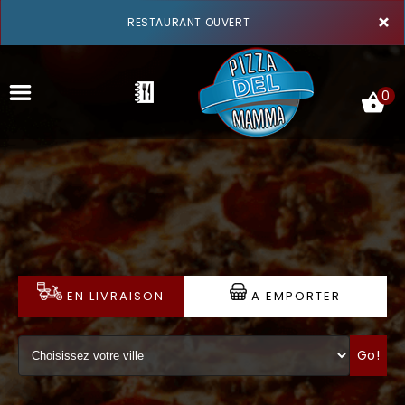
×
RESTAURANT OUVERT
0
ACCUEIL
LA CARTE
VOTRE COMPTE
EN LIVRAISON
A EMPORTER
NOTRE RESTAURANT
Go!
VOS AVIS
MENTIONS LÉGALES