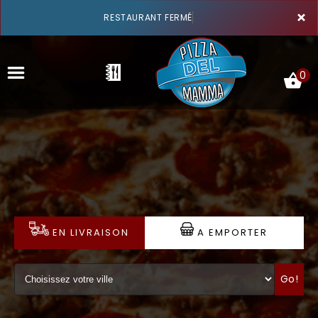
×
RESTAURANT FERMÉ
0
ACCUEIL
LA CARTE
VOTRE COMPTE
EN LIVRAISON
A EMPORTER
NOTRE RESTAURANT
Go!
VOS AVIS
MENTIONS LÉGALES