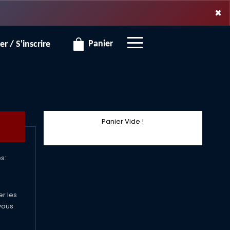
×
×
Panier
r / S'inscrire
Panier Vide !
s:
er les
vous