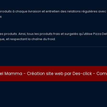
oduits à chaque livraison et entretien des relations régulières avec
ts
roduits. Ainsi, tous les produits frais et surgelés qu'utilise Pizza Del
ue, et respectant la chaîne du froid.
 Del Mamma
- Création site web par
Des-click
-
Comm